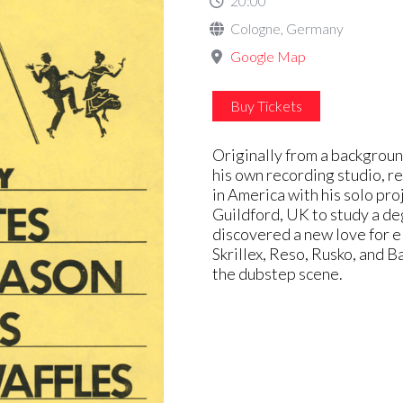
20:00
Cologne, Germany
Google Map
Buy Tickets
Originally from a backgroun
his own recording studio, re
in America with his solo pr
Guildford, UK to study a d
discovered a new love for e
Skrillex, Reso, Rusko, and 
the dubstep scene.