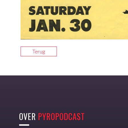
Terug
OVER
PYROPODCAST