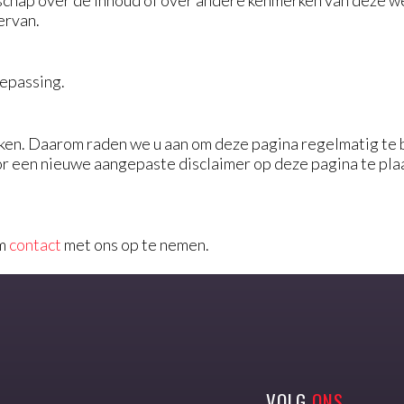
hap over de inhoud of over andere kenmerken van deze web
ervan.
oepassing.
rken. Daarom raden we u aan om deze pagina regelmatig te 
 een nieuwe aangepaste disclaimer op deze pagina te plaat
om
contact
met ons op te nemen.
VOLG
ONS