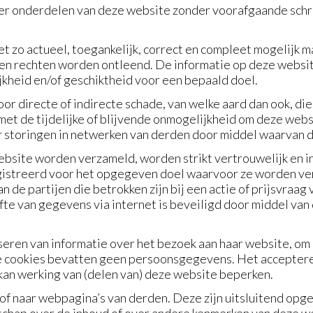
meer onderdelen van deze website zonder voorafgaande schri
et zo actueel, toegankelijk, correct en compleet mogelijk 
en rechten worden ontleend. De informatie op deze websi
jkheid en/of geschiktheid voor een bepaald doel.
voor directe of indirecte schade, van welke aard dan ook, di
met de tijdelijke of blijvende onmogelijkheid om deze webs
or storingen in netwerken van derden door middel waarvan
website worden verzameld, worden strikt vertrouwelijk en
gistreerd voor het opgegeven doel waarvoor ze worden ve
de partijen die betrokken zijn bij een actie of prijsvraa
e van gegevens via internet is beveiligd door middel van
yseren van informatie over het bezoek aan haar website, 
e cookies bevatten geen persoonsgegevens. Het acceptere
kan werking van (delen van) deze website beperken.
of naar webpagina’s van derden. Deze zijn uitsluitend opg