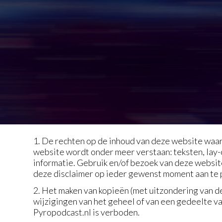
1. De rechten op de inhoud van deze website waar
website wordt onder meer verstaan: teksten, lay-o
informatie. Gebruik en/of bezoek van deze websit
deze disclaimer op ieder gewenst moment aan te 
2. Het maken van kopieën (met uitzondering van d
wijzigingen van het geheel of van een gedeelte v
Pyropodcast.nl is verboden.