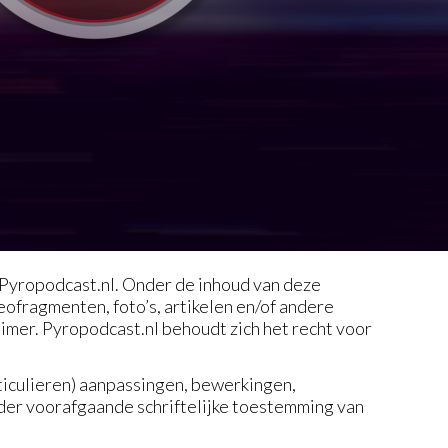
 Pyropodcast.nl. Onder de inhoud van deze
eofragmenten, foto’s, artikelen en/of andere
imer. Pyropodcast.nl behoudt zich het recht voor
ticulieren) aanpassingen, bewerkingen,
nder voorafgaande schriftelijke toestemming van