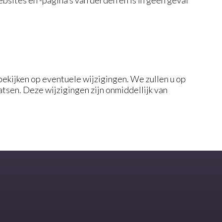
sites en -pagina’s van derden en is in geen geval
bekijken op eventuele wijzigingen. We zullen u op
sen. Deze wijzigingen zijn onmiddellijk van