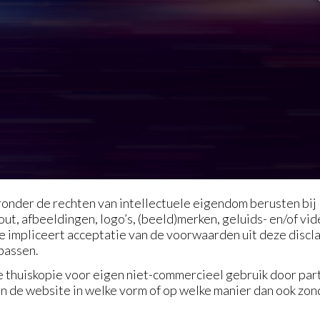
onder de rechten van intellectuele eigendom berusten bij
ut, afbeeldingen, logo’s, (beeld)merken, geluids- en/of vid
e impliceert acceptatie van de voorwaarden uit deze discla
passen.
e thuiskopie voor eigen niet-commercieel gebruik door par
an de website in welke vorm of op welke manier dan ook zo